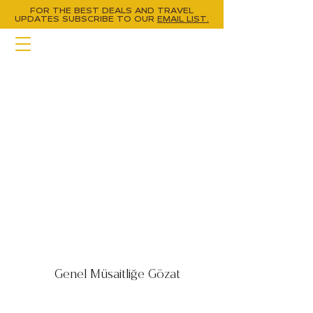
FOR THE BEST DEALS AND TRAVEL
UPDATES
SUBSCRIBE TO OUR
EMAIL LIST.
Genel Müsaitliğe Gözat